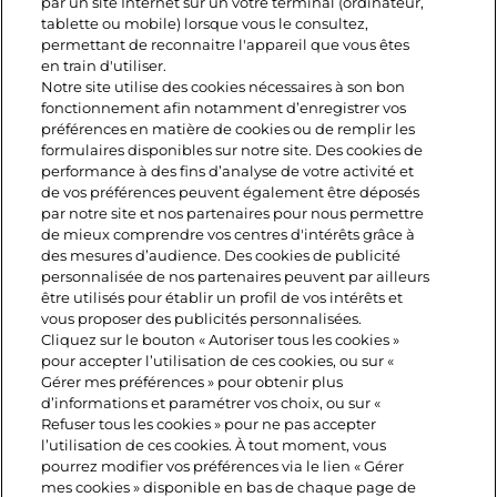
par un site Internet sur un votre terminal (ordinateur,
dont acides
tablette ou mobile) lorsque vous le consultez,
21g
6,3g
permettant de reconnaitre l'appareil que vous êtes
gras saturés
en train d'utiliser.
Notre site utilise des cookies nécessaires à son bon
fonctionnement afin notamment d’enregistrer vos
glucides
traces
traces
préférences en matière de cookies ou de remplir les
formulaires disponibles sur notre site. Des cookies de
dont sucres
traces
traces
performance à des fins d’analyse de votre activité et
de vos préférences peuvent également être déposés
par notre site et nos partenaires pour nous permettre
Protéines
24g
7,2g
de mieux comprendre vos centres d'intérêts grâce à
des mesures d’audience. Des cookies de publicité
personnalisée de nos partenaires peuvent par ailleurs
Sel
1,7g
0,5g
être utilisés pour établir un profil de vos intérêts et
vous proposer des publicités personnalisées.
Cliquez sur le bouton « Autoriser tous les cookies »
Calcium
700mg
210mg
pour accepter l’utilisation de ces cookies, ou sur «
Gérer mes préférences » pour obtenir plus
d’informations et paramétrer vos choix, ou sur «
Refuser tous les cookies » pour ne pas accepter
l’utilisation de ces cookies. À tout moment, vous
pourrez modifier vos préférences via le lien « Gérer
mes cookies » disponible en bas de chaque page de