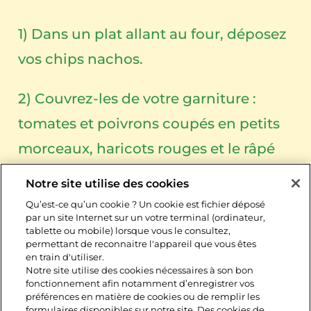
1) Dans un plat allant au four, déposez
vos chips nachos.
2) Couvrez-les de votre garniture :
tomates et poivrons coupés en petits
morceaux, haricots rouges et le râpé
Leerdammer fruité et fondant
Notre site utilise des cookies
Qu’est-ce qu’un cookie ? Un cookie est fichier déposé
3) Mettez sous le grill du four à 200°C,
par un site Internet sur un votre terminal (ordinateur,
tablette ou mobile) lorsque vous le consultez,
jusqu’à ce que le fromage fonde.
permettant de reconnaitre l'appareil que vous êtes
en train d'utiliser.
Notre site utilise des cookies nécessaires à son bon
fonctionnement afin notamment d’enregistrer vos
préférences en matière de cookies ou de remplir les
formulaires disponibles sur notre site. Des cookies de